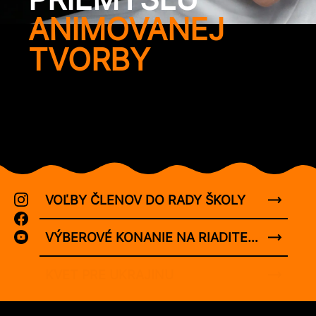
ANIMOVANEJ
TVORBY
VOĽBY ČLENOV DO RADY ŠKOLY
VÝBEROVÉ KONANIE NA RIADITEĽA 25.8.2026
KVET PRE UKRAJINU